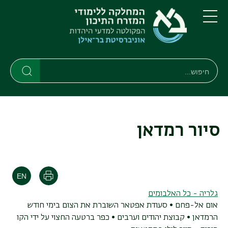
דילוג
דילוג
לתוכן
לתפריט
ניווט
העיקרי
תפריט
ראשי
חיפוש
חיפוש
חיפוש
סיור רמדאן
הדפסה
גלריה - כל האלבומים
אום אל-פחם • סעודת אפטאר השוברת את הצום בימי חודש
הרמדאן • קבוצת יהודים וערבים • כפר ברטעה החצוי על ידי הקו