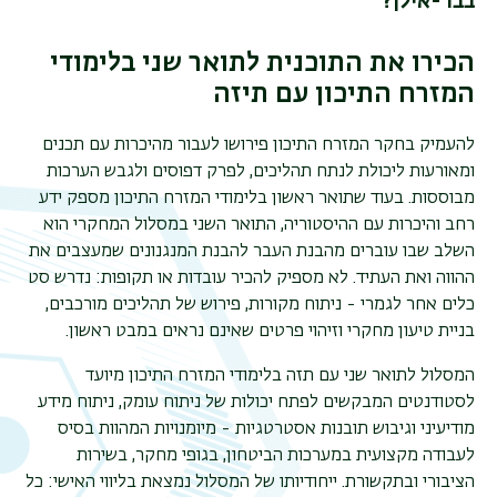
בבר-אילן?
הכירו את התוכנית לתואר שני בלימודי
המזרח התיכון עם תיזה
להעמיק בחקר המזרח התיכון פירושו לעבור מהיכרות עם תכנים
ומאורעות ליכולת לנתח תהליכים, לפרק דפוסים ולגבש הערכות
מבוססות. בעוד שתואר ראשון בלימודי המזרח התיכון מספק ידע
רחב והיכרות עם ההיסטוריה, התואר השני במסלול המחקרי הוא
השלב שבו עוברים מהבנת העבר להבנת המנגנונים שמעצבים את
ההווה ואת העתיד. לא מספיק להכיר עובדות או תקופות: נדרש סט
כלים אחר לגמרי - ניתוח מקורות, פירוש של תהליכים מורכבים,
בניית טיעון מחקרי וזיהוי פרטים שאינם נראים במבט ראשון.
המסלול לתואר שני עם תזה בלימודי המזרח התיכון מיועד
לסטודנטים המבקשים לפתח יכולות של ניתוח עומק, ניתוח מידע
מודיעיני וגיבוש תובנות אסטרטגיות - מיומנויות המהוות בסיס
לעבודה מקצועית במערכות הביטחון, בגופי מחקר, בשירות
הציבורי ובתקשורת. ייחודיותו של המסלול נמצאת בליווי האישי: כל