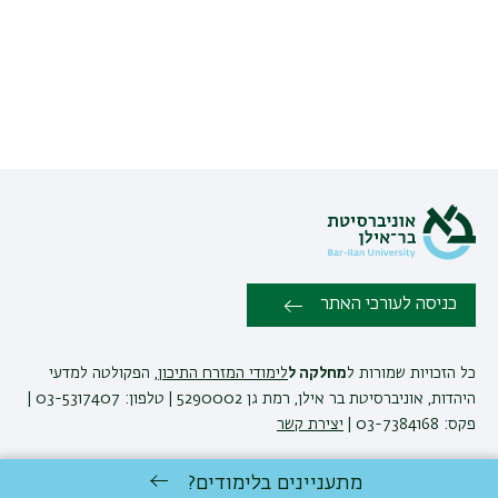
כניסה לעורכי האתר
כל הזכויות שמורות ל
מחלקה ל
לימודי המזרח התיכון
, הפקולטה למדעי
היהדות, אוניברסיטת בר אילן, רמת גן 5290002 | טלפון: 03-5317407 |
פקס: 03-7384168 |
יצירת קשר
מתעניינים בלימודים?
פיתוח:
אגף תקשוב, אוניברסיטת בר-אילן