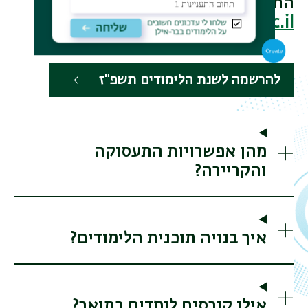
התקשרו
03-5317407 או כתבו לנו:
Mideast.dept@biu.ac.il
להרשמה לשנת הלימודים תשפ"ז
מהן אפשרויות התעסוקה
והקריירה?
איך בנויה תוכנית הלימודים?
אילו קורסים לומדים בתואר?