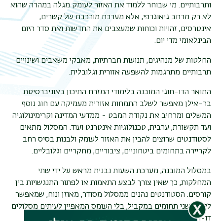
ותרבותיים. מי שבוחר ללמוד את האזור לעומק מגלה במהרה שהוא
לא רק מרחב גיאוגרפי, אלא מערכת מורכבת של קשרים,
אינטרסים, זהויות וכוחות שמעצבים את החדשות ואת סדר היום
תפר
הבינלאומי מדי יום
.
משנ
החלטות של מנהיגים, תנועות חברתיות, מאבקי משאבים ושינויים
תרבותיים מתרגמות להשפעה אזורית וגלובלית
.
התואר הדו-חוגי המובנה בלימודי המזרח התיכון באוניברסיטת
בר-אילן מאפשר לשלב התמחות אזורית מעמיקה עם חוג נוסף
המשלים ומרחיב את נקודת המבט - ממדעי המדינה וקרימינולוגיה
ועד תקשורת, ערבית, טכנולוגיות אינטרנט ועוד. המסלול מתאים
לסטודנטים שרוצים להבין את האזור לעומק ולבנות בסיס רחב
לקריירה בתחומים ביטחוניים, ציבוריים, מחקריים וגלובליים.
במסלול המובנה, מערכת השעות נבנית מראש על ידי שתי
המחלקות, כך שאין צורך לבצע התאמות או לפתור התנגשויות בין
קורסים. הסטודנטים נהנים ממסלול מסודר, מאוזן ונוח, שמאפשר
ללמוד שני תחומים במקביל, בלי העומס המאפיין לעיתים מסלולים
דו-חוגיים רגילים
.