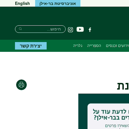
אוניברסיטת בר-אילן
English
חיפוש
חיפוש
יוטיוב
פייסבוק
Instagram
חיפוש
יצירת קשר
רועים וכנסים
הספרייה
גלריה
נת
הדפסה