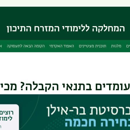
דילוג
דילוג
לתוכן
לתפריט
ניווט
העיקרי
ראשי
המחלקה ללימודי המזרח התיכון
ים
מלגות
תוכנית מצטיינים
האפוד האקדמי
הקומה הבאה לתעסוקה
אי
עומדים בתנאי הקבלה? מכי
זרת מכינת +30 תוכלו להתקבל